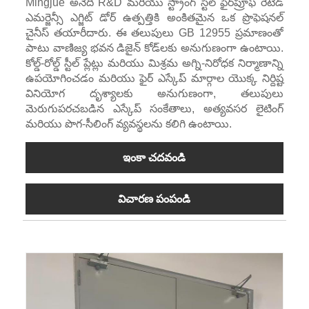
Mingjue అనేది R&D మరియు స్ట్రాంగ్ స్టీల్ ఫైర్‌ప్రూఫ్ రేటెడ్
ఎమర్జెన్సీ ఎగ్జిట్ డోర్ ఉత్పత్తికి అంకితమైన ఒక ప్రొఫెషనల్
చైనీస్ తయారీదారు. ఈ తలుపులు GB 12955 ప్రమాణంతో
పాటు వాణిజ్య భవన డిజైన్ కోడ్‌లకు అనుగుణంగా ఉంటాయి.
కోల్డ్-రోల్డ్ స్టీల్ ప్లేట్లు మరియు మిశ్రమ అగ్ని-నిరోధక నిర్మాణాన్ని
ఉపయోగించడం మరియు ఫైర్ ఎస్కేప్ మార్గాల యొక్క నిర్దిష్ట
వినియోగ దృశ్యాలకు అనుగుణంగా, తలుపులు
మెరుగుపరచబడిన ఎస్కేప్ సంకేతాలు, అత్యవసర లైటింగ్
మరియు పొగ-సీలింగ్ వ్యవస్థలను కలిగి ఉంటాయి.
ఇంకా చదవండి
విచారణ పంపండి