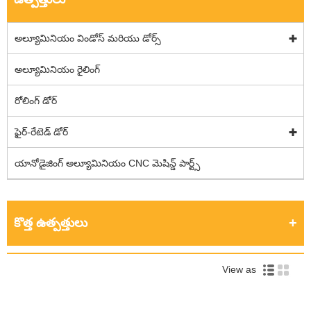
అల్యూమినియం విండోస్ మరియు డోర్స్
అల్యూమినియం రైలింగ్
రోలింగ్ డోర్
ఫైర్-రేటెడ్ డోర్
యానోడైజింగ్ అల్యూమినియం CNC మెషిన్డ్ పార్ట్స్
కొత్త ఉత్పత్తులు
View as