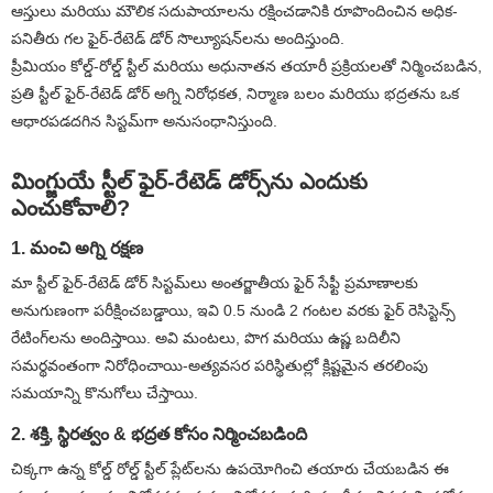
ఆస్తులు మరియు మౌలిక సదుపాయాలను రక్షించడానికి రూపొందించిన అధిక-
పనితీరు గల ఫైర్-రేటెడ్ డోర్ సొల్యూషన్‌లను అందిస్తుంది.
ప్రీమియం కోల్డ్-రోల్డ్ స్టీల్ మరియు అధునాతన తయారీ ప్రక్రియలతో నిర్మించబడిన,
ప్రతి స్టీల్ ఫైర్-రేటెడ్ డోర్ అగ్ని నిరోధకత, నిర్మాణ బలం మరియు భద్రతను ఒక
ఆధారపడదగిన సిస్టమ్‌గా అనుసంధానిస్తుంది.
మింగ్జుయే స్టీల్ ఫైర్-రేటెడ్ డోర్స్‌ను ఎందుకు
ఎంచుకోవాలి?
1. మంచి అగ్ని రక్షణ
మా స్టీల్ ఫైర్-రేటెడ్ డోర్ సిస్టమ్‌లు అంతర్జాతీయ ఫైర్ సేఫ్టీ ప్రమాణాలకు
అనుగుణంగా పరీక్షించబడ్డాయి, ఇవి 0.5 నుండి 2 గంటల వరకు ఫైర్ రెసిస్టెన్స్
రేటింగ్‌లను అందిస్తాయి. అవి మంటలు, పొగ మరియు ఉష్ణ బదిలీని
సమర్థవంతంగా నిరోధించాయి-అత్యవసర పరిస్థితుల్లో క్లిష్టమైన తరలింపు
సమయాన్ని కొనుగోలు చేస్తాయి.
2. శక్తి, స్థిరత్వం & భద్రత కోసం నిర్మించబడింది
చిక్కగా ఉన్న కోల్డ్ రోల్డ్ స్టీల్ ప్లేట్‌లను ఉపయోగించి తయారు చేయబడిన ఈ