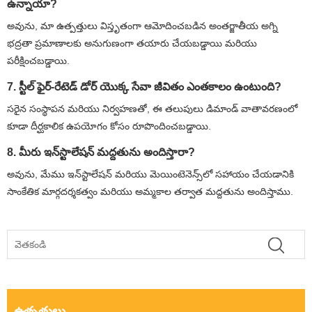
ఉన్నాయా?
అవును, మా ఉత్పత్తులు విస్తృతంగా ఆమోదించబడిన అంతర్జాతీయ అగ్ని
భద్రతా ప్రమాణాలకు అనుగుణంగా తయారు చేయబడ్డాయి మరియు
పరీక్షించబడ్డాయి.
7. స్టీల్ ఫైర్-రేటెడ్ డోర్ యొక్క సేవా జీవితం ఎంతకాలం ఉంటుంది?
సరైన సంస్థాపన మరియు నిర్వహణతో, ఈ తలుపులు డిమాండ్ వాతావరణంలో
కూడా దీర్ఘకాలిక ఉపయోగం కోసం రూపొందించబడ్డాయి.
8. మీరు ఇన్‌స్టాలేషన్ మద్దతును అందిస్తారా?
అవును, మేము ఇన్‌స్టాలేషన్ మరియు మెయింటెనెన్స్‌లో సహాయం చేయడానికి
సాంకేతిక మార్గదర్శకత్వం మరియు అమ్మకాల తర్వాత మద్దతును అందిస్తాము.
ఉత్పత్తులు