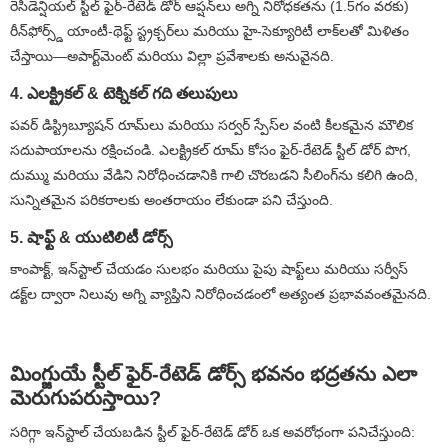
రెసిడెన్షియల్ స్టీల్ ఫైర్-రేటెడ్ డోర్ ఆప్షన్‌లు అగ్ని నిరోధకతను (1.5గం వరకు)
రీన్‌ఫోర్స్డ్ యాంటీ-థెఫ్ట్ స్ట్రక్చర్‌లు మరియు హై-సెక్యూరిటీ లాక్‌లతో మిళితం
చేస్తాయి—అపార్ట్‌మెంట్ మరియు విల్లా ప్రవేశాలకు అనువైనది.
4. ఎలక్ట్రికల్ & టెక్నికల్ గది తలుపులు
పవర్ డిస్ట్రిబ్యూషన్ రూమ్‌లు మరియు సర్వర్ స్పేస్‌ల వంటి కీలకమైన మౌలిక
సదుపాయాలను రక్షించండి. ఎలక్ట్రికల్ రూమ్ కోసం ఫైర్-రేటెడ్ స్టీల్ డోర్ పొగ,
దుమ్ము మరియు వేడిని నిరోధించడానికి గాలి చొరబడని సీలింగ్‌ను కలిగి ఉంది,
సున్నితమైన పరికరాలకు అంతరాయం లేకుండా పని చేస్తుంది.
5. షాఫ్ట్ & యుటిలిటీ డోర్స్
కాంపాక్ట్, ఇన్‌స్టాల్ చేయడం సులభం మరియు పైపు షాఫ్ట్‌లు మరియు సర్వీస్
డక్ట్‌ల ద్వారా నిలువు అగ్ని వ్యాప్తిని నిరోధించడంలో అత్యంత ప్రభావవంతమైనది.
మింగ్జుయే స్టీల్ ఫైర్-రేటెడ్ డోర్స్ భవనం భద్రతను ఎలా
మెరుగుపరుస్తాయి?
సరిగ్గా ఇన్‌స్టాల్ చేయబడిన స్టీల్ ఫైర్-రేటెడ్ డోర్ ఒక అవరోధంగా పనిచేస్తుంది: