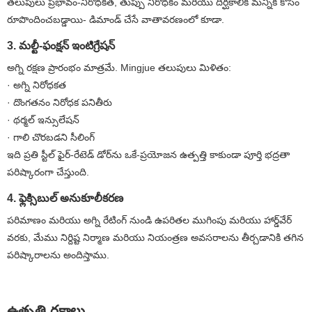
తలుపులు ప్రభావం-నిరోధకత, తుప్పు నిరోధకం మరియు దీర్ఘకాలిక మన్నిక కోసం
రూపొందించబడ్డాయి- డిమాండ్ చేసే వాతావరణంలో కూడా.
3. మల్టీ-ఫంక్షన్ ఇంటిగ్రేషన్
అగ్ని రక్షణ ప్రారంభం మాత్రమే. Mingjue తలుపులు మిళితం:
· అగ్ని నిరోధకత
· దొంగతనం నిరోధక పనితీరు
· థర్మల్ ఇన్సులేషన్
· గాలి చొరబడని సీలింగ్
ఇది ప్రతి స్టీల్ ఫైర్-రేటెడ్ డోర్‌ను ఒకే-ప్రయోజన ఉత్పత్తి కాకుండా పూర్తి భద్రతా
పరిష్కారంగా చేస్తుంది.
4. ఫ్లెక్సిబుల్ అనుకూలీకరణ
పరిమాణం మరియు అగ్ని రేటింగ్ నుండి ఉపరితల ముగింపు మరియు హార్డ్‌వేర్
వరకు, మేము నిర్దిష్ట నిర్మాణ మరియు నియంత్రణ అవసరాలను తీర్చడానికి తగిన
పరిష్కారాలను అందిస్తాము.
ఉత్పత్తి రకాలు