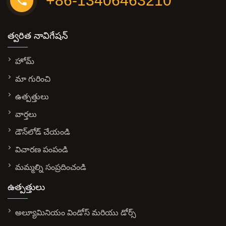
+86-13406463210
త్వరిత నావిగేషన్
హోమ్
మా గురించి
ఉత్పత్తులు
వార్తలు
డౌన్‌లోడ్ చేయండి
విచారణ పంపండి
మమ్మల్ని సంప్రదించండి
ఉత్పత్తులు
అల్యూమినియం విండోస్ మరియు డోర్స్