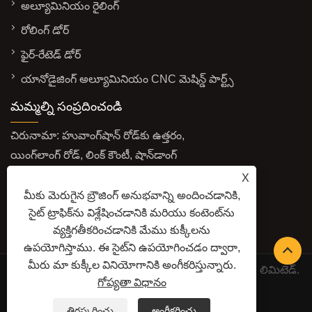
అల్యూమినియం రైలింగ్
రోలింగ్ డోర్
ఫైర్-రేటెడ్ డోర్
యానోడైజింగ్ అల్యూమినియం CNC మెషిన్డ్ పార్ట్స్
మమ్మల్ని సంప్రదించండి
చిరునామా: హువాంగ్‌షాన్ రోడ్‌కు ఉత్తరం,
యింగ్‌లాంగ్ రోడ్, లింక్ కౌంటీ, షాన్‌డాంగ్
ప్రావిన్స్, చైనా
X
మీకు మెరుగైన బ్రౌజింగ్ అనుభవాన్ని అందించడానికి,
ఇమెయిల్:
సైట్ ట్రాఫిక్‌ను విశ్లేషించడానికి మరియు కంటెంట్‌ను
mingjuejinshu@gmail.com
వ్యక్తిగతీకరించడానికి మేము కుక్కీలను
TEL:
+86-13406463210
ఉపయోగిస్తాము. ఈ సైట్‌ని ఉపయోగించడం ద్వారా,
మీరు మా కుక్కీల వినియోగానికి అంగీకరిస్తున్నారు.
కాపీరైట్ © 2026 Shandong Mingjue మెటల్ ప్రొడక్ట్స్ కో., లిమిటెడ్.
గోప్యతా విధానం
సర్వ హక్కులు ప్రత్యేకించబడ్డాయి.
LINKS
SITEMAP
RSS
XML
గోప్యతా విధానం
తిరస్కరించు
అంగీకరించు