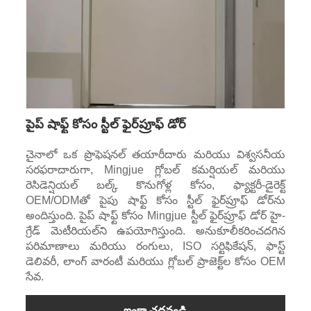
పైప్ షాఫ్ట్ కోసం స్టీల్ ఫైర్‌ప్రూఫ్ డోర్
చైనాలో ఒక ప్రొఫెషనల్ తయారీదారు మరియు విశ్వసనీయ
సరఫరాదారుగా, Mingjue గ్లోబల్ కమర్షియల్ మరియు
రెసిడెన్షియల్ బల్క్ కొనుగోళ్ల కోసం, ఫ్యాక్టరీ-డైరెక్ట్
OEM/ODMతో పైపు షాఫ్ట్ కోసం స్టీల్ ఫైర్‌ప్రూఫ్ డోర్‌ను
అందిస్తుంది. పైప్ షాఫ్ట్ కోసం Mingjue స్టీల్ ఫైర్‌ప్రూఫ్ డోర్ హై-
గ్రేడ్ మెటీరియల్‌ని ఉపయోగిస్తుంది. అనుకూలీకరించదగిన
పరిమాణాలు మరియు రంగులు, ISO సర్టిఫికేషన్, ఫాస్ట్
డెలివరీ, లాంగ్ వారంటీ మరియు గ్లోబల్ ప్రాజెక్ట్‌ల కోసం OEM
సేవ.
ఇంకా చదవండి