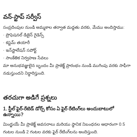
వన్-స్టాప్ సర్వీస్
సంప్రదింపుల నుండి అమ్మకాల తర్వాత మద్దతు వరకు, మేము అందిస్తాము:
· ప్రొఫెషనల్ డిజైన్ గైడెన్స్
· కస్టమ్ తయారీ
· ఇన్‌స్టాలేషన్ సపోర్ట్
· సాంకేతిక నిర్వహణ సేవలు
మా అనుభవజ్ఞులైన బృందం మీ ప్రాజెక్ట్ ప్రారంభం నుండి ముగింపు వరకు సాఫీగా
నడుస్తుందని నిర్ధారిస్తుంది.
తరచుగా అడిగే ప్రశ్నలు
1. స్టీల్ ఫైర్-రేటెడ్ డోర్స్ కోసం ఏ ఫైర్ రేటింగ్‌లు అందుబాటులో
ఉన్నాయి?
మింగ్జుయే మీ ప్రాజెక్ట్ అవసరాలు మరియు స్థానిక నిబంధనల ఆధారంగా 0.5
గంటల నుండి 2 గంటల వరకు ఫైర్ రేటింగ్‌లను అందిస్తుంది.