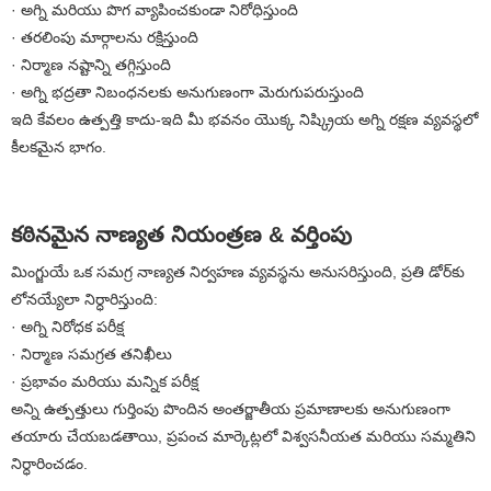
· అగ్ని మరియు పొగ వ్యాపించకుండా నిరోధిస్తుంది
· తరలింపు మార్గాలను రక్షిస్తుంది
· నిర్మాణ నష్టాన్ని తగ్గిస్తుంది
· అగ్ని భద్రతా నిబంధనలకు అనుగుణంగా మెరుగుపరుస్తుంది
ఇది కేవలం ఉత్పత్తి కాదు-ఇది మీ భవనం యొక్క నిష్క్రియ అగ్ని రక్షణ వ్యవస్థలో
కీలకమైన భాగం.
కఠినమైన నాణ్యత నియంత్రణ & వర్తింపు
మింగ్జుయే ఒక సమగ్ర నాణ్యత నిర్వహణ వ్యవస్థను అనుసరిస్తుంది, ప్రతి డోర్‌కు
లోనయ్యేలా నిర్ధారిస్తుంది:
· అగ్ని నిరోధక పరీక్ష
· నిర్మాణ సమగ్రత తనిఖీలు
· ప్రభావం మరియు మన్నిక పరీక్ష
అన్ని ఉత్పత్తులు గుర్తింపు పొందిన అంతర్జాతీయ ప్రమాణాలకు అనుగుణంగా
తయారు చేయబడతాయి, ప్రపంచ మార్కెట్లలో విశ్వసనీయత మరియు సమ్మతిని
నిర్ధారించడం.