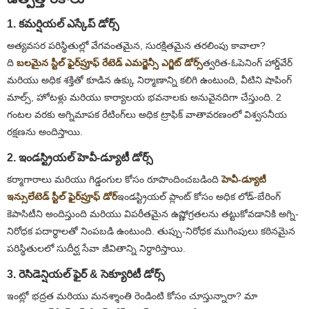
1. కమర్షియల్ ఎస్కేప్ డోర్స్
అత్యవసర పరిస్థితుల్లో వేగవంతమైన, సురక్షితమైన తరలింపు కావాలా?
ది
బలమైన స్టీల్ ఫైర్‌ప్రూఫ్ రేటెడ్ ఎమర్జెన్సీ ఎగ్జిట్ డోర్స్
త్వరిత-ఓపెనింగ్ హార్డ్‌వేర్
మరియు అధిక శక్తితో కూడిన ఉక్కు నిర్మాణాన్ని కలిగి ఉంటుంది, వీటిని షాపింగ్
మాల్స్, హోటళ్లు మరియు కార్యాలయ భవనాలకు అనువైనదిగా చేస్తుంది. 2
గంటల వరకు అగ్నిమాపక రేటింగ్‌లు అధిక ట్రాఫిక్ వాతావరణంలో విశ్వసనీయ
రక్షణను అందిస్తాయి.
2. ఇండస్ట్రియల్ హెవీ-డ్యూటీ డోర్స్
కర్మాగారాలు మరియు గిడ్డంగుల కోసం రూపొందించబడింది
హెవీ-డ్యూటీ
ఇన్సులేటెడ్ స్టీల్ ఫైర్‌ప్రూఫ్ డోర్
ఇండస్ట్రియల్ ప్లాంట్ కోసం అధిక లోడ్-బేరింగ్
కెపాసిటీని అందిస్తుంది మరియు విపరీతమైన ఉష్ణోగ్రతలను తట్టుకోవడానికి అగ్ని-
నిరోధక పదార్థాలతో నింపబడి ఉంటుంది. తుప్పు-నిరోధక ముగింపులు కఠినమైన
పరిస్థితులలో సుదీర్ఘ సేవా జీవితాన్ని నిర్ధారిస్తాయి.
3. రెసిడెన్షియల్ ఫైర్ & సెక్యూరిటీ డోర్స్
ఇంట్లో భద్రత మరియు మనశ్శాంతి రెండింటి కోసం చూస్తున్నారా? మా