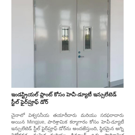
ఇండస్ట్రియల్ ప్లాంట్ కోసం హెవీ-డ్యూటీ ఇన్సులేటెడ్
స్టీల్ ఫైర్‌ప్రూఫ్ డోర్
చైనాలో విశ్వసనీయ తయారీదారు మరియు సరఫరాదారు
అయిన Mingjue, పారిశ్రామిక కర్మాగారం కోసం హెవీ-డ్యూటీ
ఇన్సులేటెడ్ స్టీల్ ఫైర్‌ప్రూఫ్ డోర్‌ను అందజేస్తుంది, స్థిరమైన అగ్ని