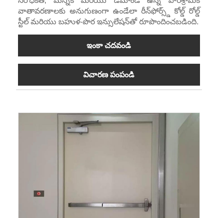
నిరోధకత, మన్నిక మరియు డిమాండ్ ఉన్న పారిశ్రామిక
వాతావరణాలకు అనుగుణంగా ఉండేలా రీన్‌ఫోర్స్డ్ కోల్డ్ రోల్డ్
స్టీల్ మరియు బహుళ-పొర ఇన్సులేషన్‌తో రూపొందించబడింది.
ఇంకా చదవండి
విచారణ పంపండి