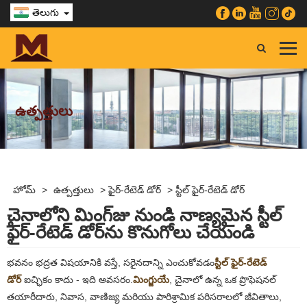
తెలుగు
ఉత్పత్తులు
హోమ్
>
ఉత్పత్తులు
>
ఫైర్-రేటెడ్ డోర్
>
స్టీల్ ఫైర్-రేటెడ్ డోర్
చైనాలోని మింగ్‌జు నుండి నాణ్యమైన స్టీల్
ఫైర్-రేటెడ్ డోర్‌ను కొనుగోలు చేయండి
భవనం భద్రత విషయానికి వస్తే, సరైనదాన్ని ఎంచుకోవడం
స్టీల్ ఫైర్-రేటెడ్
డోర్
ఐచ్ఛికం కాదు - ఇది అవసరం.
మింగ్జుయే
, చైనాలో ఉన్న ఒక ప్రొఫెషనల్
తయారీదారు, నివాస, వాణిజ్య మరియు పారిశ్రామిక పరిసరాలలో జీవితాలు,