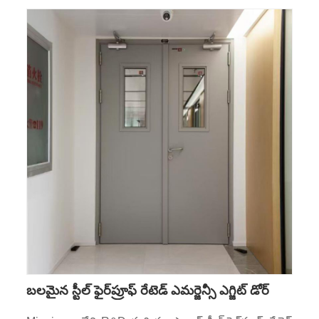
బలమైన స్టీల్ ఫైర్‌ప్రూఫ్ రేటెడ్ ఎమర్జెన్సీ ఎగ్జిట్ డోర్