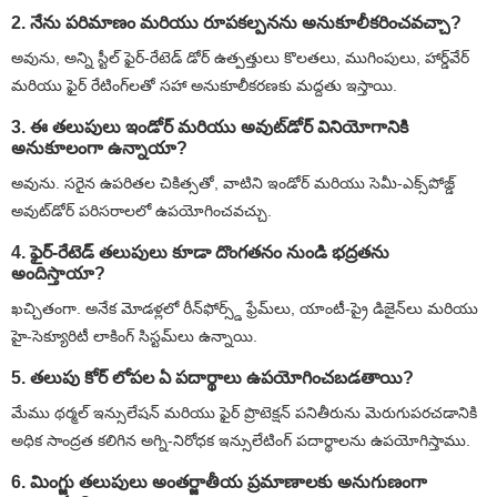
2. నేను పరిమాణం మరియు రూపకల్పనను అనుకూలీకరించవచ్చా?
అవును, అన్ని స్టీల్ ఫైర్-రేటెడ్ డోర్ ఉత్పత్తులు కొలతలు, ముగింపులు, హార్డ్‌వేర్
మరియు ఫైర్ రేటింగ్‌లతో సహా అనుకూలీకరణకు మద్దతు ఇస్తాయి.
3. ఈ తలుపులు ఇండోర్ మరియు అవుట్‌డోర్ వినియోగానికి
అనుకూలంగా ఉన్నాయా?
అవును. సరైన ఉపరితల చికిత్సతో, వాటిని ఇండోర్ మరియు సెమీ-ఎక్స్‌పోజ్డ్
అవుట్‌డోర్ పరిసరాలలో ఉపయోగించవచ్చు.
4. ఫైర్-రేటెడ్ తలుపులు కూడా దొంగతనం నుండి భద్రతను
అందిస్తాయా?
ఖచ్చితంగా. అనేక మోడళ్లలో రీన్‌ఫోర్స్డ్ ఫ్రేమ్‌లు, యాంటీ-ప్రై డిజైన్‌లు మరియు
హై-సెక్యూరిటీ లాకింగ్ సిస్టమ్‌లు ఉన్నాయి.
5. తలుపు కోర్ లోపల ఏ పదార్థాలు ఉపయోగించబడతాయి?
మేము థర్మల్ ఇన్సులేషన్ మరియు ఫైర్ ప్రొటెక్షన్ పనితీరును మెరుగుపరచడానికి
అధిక సాంద్రత కలిగిన అగ్ని-నిరోధక ఇన్సులేటింగ్ పదార్థాలను ఉపయోగిస్తాము.
6. మింగ్జు తలుపులు అంతర్జాతీయ ప్రమాణాలకు అనుగుణంగా