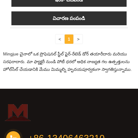
విచారణ పంపండి
<
1
>
Mingjue చైనాలో ఒక ప్రొఫెషనల్ స్టీల్ ఫైర్-రేటెడ్ డోర్ తయారీదారు మరియు
సరఫరాదారు. మా ఫ్యాక్టరీ నుండి పోటీ ధరలో అధిక నాణ్యత గల ఉత్పత్తులను
హోల్‌సేల్ చేయడానికి మేము మిమ్మల్ని హృదయపూర్వకంగా స్వాగతిస్తున్నాము.